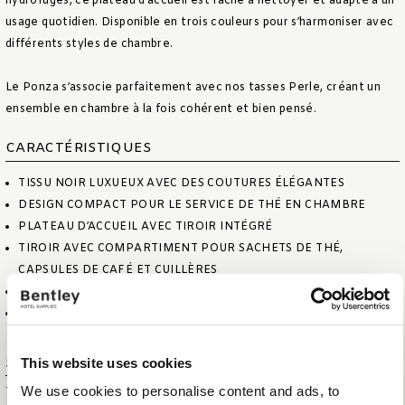
hydrofuges, ce plateau d’accueil est facile à nettoyer et adapté à un
usage quotidien. Disponible en trois couleurs pour s’harmoniser avec
différents styles de chambre.
Le Ponza s’associe parfaitement avec nos tasses Perle, créant un
ensemble en chambre à la fois cohérent et bien pensé.
CARACTÉRISTIQUES
TISSU NOIR LUXUEUX AVEC DES COUTURES ÉLÉGANTES
DESIGN COMPACT POUR LE SERVICE DE THÉ EN CHAMBRE
PLATEAU D’ACCUEIL AVEC TIROIR INTÉGRÉ
TIROIR AVEC COMPARTIMENT POUR SACHETS DE THÉ,
CAPSULES DE CAFÉ ET CUILLÈRES
MATÉRIAU HYDROFUGE, FACILE À NETTOYER
CONÇU POUR UN USAGE QUOTIDIEN EN CHAMBRE D’HÔTEL
This website uses cookies
Spécifications
We use cookies to personalise content and ads, to
TAILLE DE L'ARTICLE (L X P X H)
30 X 17 X 8 CM