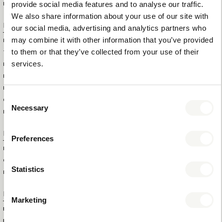
provide social media features and to analyse our traffic.
POIDS NET DE L’ARTICLE
0,5 KG
We also share information about your use of our site with
Information logistique
our social media, advertising and analytics partners who
may combine it with other information that you’ve provided
HS CODE
44209099
to them or that they’ve collected from your use of their
TAILLE DE LA BOÎTE
36 X 44 X 50 CM
services.
EXTÉRIEURE (LXLXH)
POIDS DE LA BOÎTE EXTÉRIEURE
12 KG
POIDS BRUT DE L'ARTICLE
0,75 KG
Consent
QUANTITÉ TOTALE DANS LA
16
Necessary
Selection
BOÎTE EXTÉRIEURE
Informations supplémentaires
Preferences
MARQUE
BENTLEY
COULEUR
NOIR
Statistics
MATÉRIAU
BOIS ET SIMILI CUIR
Numéros de produit
Marketing
ID DU PRODUIT
6596
EAN
8721022151960