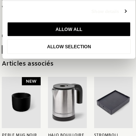
COLLECTION
MIX & MATCH
Show details
NOUVEAU BLACK
ALLOW ALL
PLUS D'INFORMATION
ALLOW SELECTION
GÉNÉRER LA FICHE PRODUIT
Articles associés
PERLE MUG NOIR
HALO BOUILLOIRE
STROMBOLI