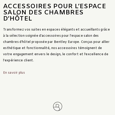
ACCESSOIRES POUR L’ESPACE
SALON DES CHAMBRES
D’HÔTEL
Transformez vos suites en espaces élégants et accueillants grâce
à la sélection soignée d’accessoires pour l’espace salon des
chambres d’hôtel proposée par Bentley Europe. Conçus pour allier
esthétique et fonctionnalité, nos accessoires témoignent de
votre engagement envers le design, le confort et l’excellence de
l’expérience client.
En savoir plus
Après une longue journée, vos clients souhaitent se détendre. Ce
sont les petits détails qui font toute la différence. Dessous de
verre, tasses, plateaux d’accueil ou seaux à glace : chaque élément
Lire moins
a été pensé pour sublimer leur séjour.
Chaque produit de notre collection associe durabilité et style