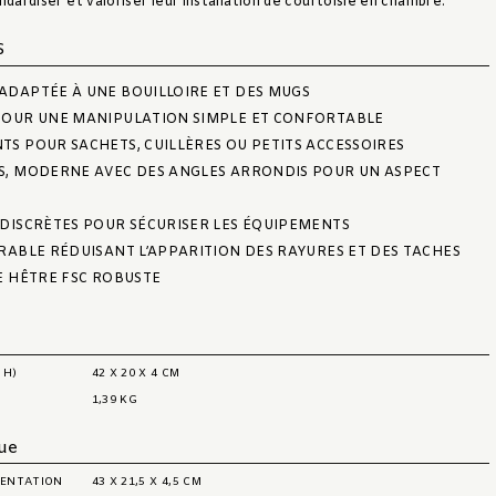
ndardiser et valoriser leur installation de courtoisie en chambre.
S
ADAPTÉE À UNE BOUILLOIRE ET DES MUGS
POUR UNE MANIPULATION SIMPLE ET CONFORTABLE
S POUR SACHETS, CUILLÈRES OU PETITS ACCESSOIRES
S, MODERNE AVEC DES ANGLES ARRONDIS POUR UN ASPECT
DISCRÈTES POUR SÉCURISER LES ÉQUIPEMENTS
RABLE RÉDUISANT L’APPARITION DES RAYURES ET DES TACHES
E HÊTRE FSC ROBUSTE
 H)
42 X 20 X 4 CM
1,39 KG
que
ÉSENTATION
43 X 21,5 X 4,5 CM