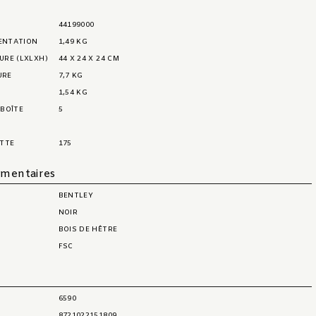
44199000
SENTATION
1,49 KG
EURE (LXLXH)
44 X 24 X 24 CM
URE
7,7 KG
1,54 KG
 BOÎTE
5
ETTE
175
émentaires
BENTLEY
NOIR
BOIS DE HÊTRE
FSC
t
6590
8721022151809