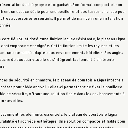
 présentation du thé propre et organisée. Son format compact et son
rent un espace dédié pour une bouilloire et des tasses, ainsi que pour
 autres accessoires essentiels. Il permet de maintenir une installation
donnée.
 certifié FSC et doté d’une finition laquée résistante, le plateau Ligna
contemporaine et soignée. Cette finition limite les rayures et les
sant une durabilité adaptée aux environnements hôteliers. Ses angles
ouche de douceur visuelle et s’intègrent facilement à différents
ers.
ces de sécurité en chambre, le plateau de courtoisie Ligna intègre à
scrètes pour câble antivol. Celles-ci permettent de fixer la bouilloire
câble de sécurité, offrant une solution fiable dans les environnements à
n surveillés.
icacement les éléments essentiels, le plateau de courtoisie Ligna
urabilité et sobriété esthétique. Une solution compacte et fiable pour