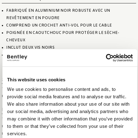
FABRIQUÉ EN ALUMINIUM NOIR ROBUSTE AVEC UN
REVÊTEMENT EN POUDRE
COMPREND UN CROCHET ANTI-VOL POUR LE CABLE
POIGNÉE EN CAOUTCHOUC POUR PROTÉGER LE SÈCHE-
CHEVEUX
INCLUT DEUX VIS NOIRS
COMPATIBLE AVEC TOUS LES SÈCHE-CHEVEUX BENTLEY ET
MOOR
Spécifications
This website uses cookies
We use cookies to personalise content and ads, to
TAILLE DE L'ARTICLE (L X P X H)
10 X 8,5 X 8 CM
provide social media features and to analyse our traffic.
POIDS NET DE L’ARTICLE
0,10 KG
We also share information about your use of our site with
Information logistique
our social media, advertising and analytics partners who
may combine it with other information that you’ve provided
TAILLE DE LA BOÎTE DE
9,5 X 8,5 X 10,5 CM
to them or that they’ve collected from your use of their
PRÉSENTATION (LXLXH)
services.
HS CODE
83025000