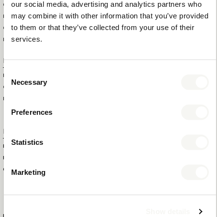
our social media, advertising and analytics partners who
QUANTITÉ TOTALE DANS LA
6
may combine it with other information that you’ve provided
BOÎTE EXTÉRIEURE
to them or that they’ve collected from your use of their
QUANTITÉ TOTALE PAR
128
services.
PALETTE
Informations supplémentaires
Consent
MARQUE
BENTLEY
Necessary
Selection
COULEUR
BRUN
MATÉRIAU
BOIS ET SIMILI CUIR AVEC DOUBLURE EN
Preferences
VELOURS
Numéros de produit
Statistics
ID DU PRODUIT
6570
EAN
8721022150581
COLLECTION
MIX & MATCH
Marketing
NEW CLASSIC
Show details
PLUS D'INFORMATION