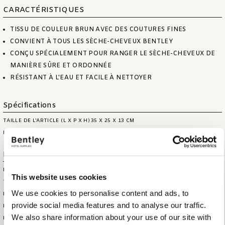
CARACTÉRISTIQUES
TISSU DE COULEUR BRUN AVEC DES COUTURES FINES
CONVIENT À TOUS LES SÈCHE-CHEVEUX BENTLEY
CONÇU SPÉCIALEMENT POUR RANGER LE SÈCHE-CHEVEUX DE
MANIÈRE SÛRE ET ORDONNÉE
RÉSISTANT À L'EAU ET FACILE À NETTOYER
Spécifications
TAILLE DE L'ARTICLE (L X P X H)
35 X 25 X 13 CM
POIDS NET DE L’ARTICLE
1,34 KG
Information logistique
HS CODE
44209099
This website uses cookies
TAILLE DE LA BOÎTE
54 X 42 X 40 CM
We use cookies to personalise content and ads, to
EXTÉRIEURE (LXLXH)
provide social media features and to analyse our traffic.
POIDS DE LA BOÎTE EXTÉRIEURE
9,25 KG
We also share information about your use of our site with
POIDS BRUT DE L'ARTICLE
1,705 KG