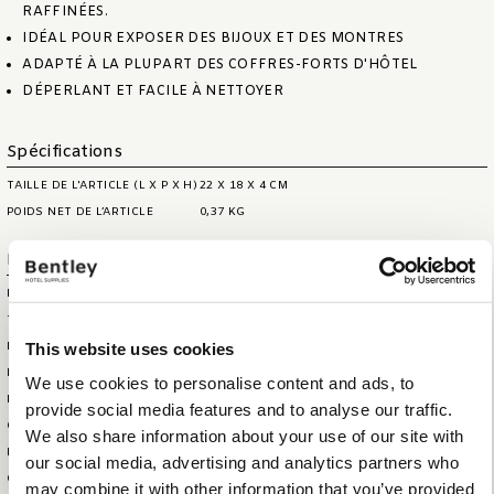
RAFFINÉES.
IDÉAL POUR EXPOSER DES BIJOUX ET DES MONTRES
ADAPTÉ À LA PLUPART DES COFFRES-FORTS D'HÔTEL
DÉPERLANT ET FACILE À NETTOYER
Spécifications
TAILLE DE L'ARTICLE (L X P X H)
22 X 18 X 4 CM
POIDS NET DE L’ARTICLE
0,37 KG
Information logistique
HS CODE
44209099
TAILLE DE LA BOÎTE
44 X 40 X 26 CM
This website uses cookies
EXTÉRIEURE (LXLXH)
POIDS DE LA BOÎTE EXTÉRIEURE
8,5 KG
We use cookies to personalise content and ads, to
POIDS BRUT DE L'ARTICLE
0,411 KG
provide social media features and to analyse our traffic.
QUANTITÉ TOTALE DANS LA
20
We also share information about your use of our site with
BOÎTE EXTÉRIEURE
our social media, advertising and analytics partners who
QUANTITÉ TOTALE PAR
480
may combine it with other information that you’ve provided