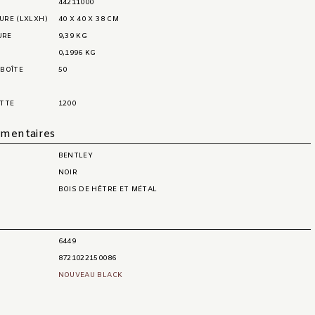
44211000
EURE (LXLXH)
40 X 40 X 38 CM
URE
9,39 KG
0,1996 KG
 BOÎTE
50
ETTE
1200
émentaires
BENTLEY
NOIR
BOIS DE HÊTRE ET MÉTAL
t
6449
8721022150086
NOUVEAU BLACK