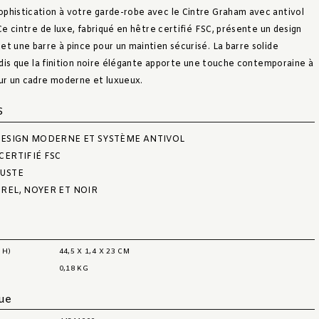
phistication à votre garde-robe avec le Cintre Graham avec antivol
 Ce cintre de luxe, fabriqué en hêtre certifié FSC, présente un design
et une barre à pince pour un maintien sécurisé. La barre solide
andis que la finition noire élégante apporte une touche contemporaine à
our un cadre moderne et luxueux.
S
DESIGN MODERNE ET SYSTÈME ANTIVOL
CERTIFIÉ FSC
BUSTE
REL, NOYER ET NOIR
 H)
44,5 X 1,4 X 23 CM
0,18 KG
que