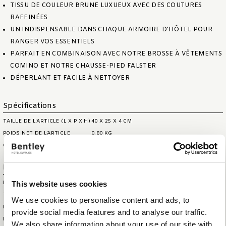
TISSU DE COULEUR BRUNE LUXUEUX AVEC DES COUTURES
RAFFINÉES
UN INDISPENSABLE DANS CHAQUE ARMOIRE D'HÔTEL POUR
RANGER VOS ESSENTIELS
PARFAIT EN COMBINAISON AVEC NOTRE BROSSE À VÊTEMENTS
COMINO ET NOTRE CHAUSSE-PIED FALSTER
DÉPERLANT ET FACILE À NETTOYER
Spécifications
TAILLE DE L'ARTICLE (L X P X H)
40 X 25 X 4 CM
POIDS NET DE L’ARTICLE
0,80 KG
CAPACITÉ MAX.
0,8 LITRES
Information logistique
This website uses cookies
HS CODE
44209099
TAILLE DE LA BOÎTE
44 X 44 X 29 CM
We use cookies to personalise content and ads, to
EXTÉRIEURE (LXLXH)
provide social media features and to analyse our traffic.
POIDS DE LA BOÎTE EXTÉRIEURE
9,5 KG
We also share information about your use of our site with