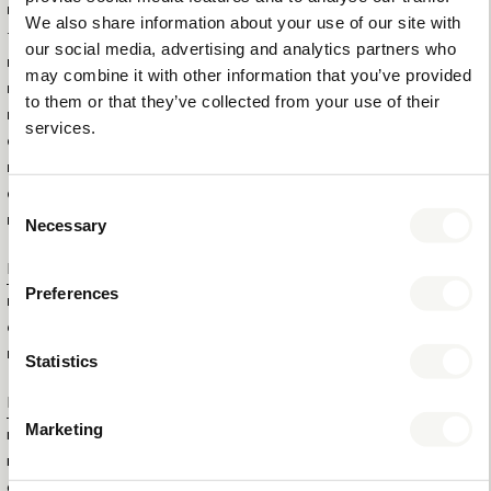
PRÉSENTATION
We also share information about your use of our site with
TAILLE DE LA BOÎTE
35 X 30 X 36 CM
our social media, advertising and analytics partners who
EXTÉRIEURE (LXLXH)
may combine it with other information that you’ve provided
POIDS DE LA BOÎTE EXTÉRIEURE
8,42 KG
to them or that they’ve collected from your use of their
POIDS BRUT DE L'ARTICLE
0,7 KG
services.
QUANTITÉ TOTALE DANS LA
12
BOÎTE EXTÉRIEURE
QUANTITÉ TOTALE PAR
672
Consent
PALETTE
Necessary
Selection
Informations supplémentaires
Preferences
MARQUE
BENTLEY
COULEUR
BLANC
MATÉRIAU
RESINE
Statistics
Numéros de produit
Marketing
ID DU PRODUIT
6310
EAN
8720828331712
COLLECTION
MIX & MATCH