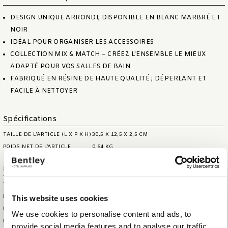
DESIGN UNIQUE ARRONDI, DISPONIBLE EN BLANC MARBRÉ ET
NOIR
IDÉAL POUR ORGANISER LES ACCESSOIRES
COLLECTION MIX & MATCH – CRÉEZ L'ENSEMBLE LE MIEUX
ADAPTÉ POUR VOS SALLES DE BAIN
FABRIQUÉ EN RÉSINE DE HAUTE QUALITÉ ; DÉPERLANT ET
FACILE À NETTOYER
Spécifications
TAILLE DE L'ARTICLE (L X P X H)
30,5 X 12,5 X 2,5 CM
POIDS NET DE L’ARTICLE
0,64 KG
Information logistique
TAILLE DE LA BOÎTE DE
31,5 X 13,5 X 4 CM
This website uses cookies
PRÉSENTATION (LXLXH)
HS CODE
39249000
We use cookies to personalise content and ads, to
POIDS DE LA BOÎTE DE
0,70 KG
provide social media features and to analyse our traffic.