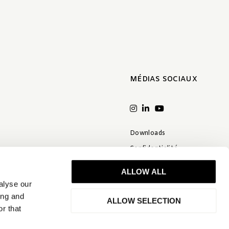
MÉDIAS SOCIAUX
Downloads
Confidentialité
Conditions Générales
ALLOW ALL
Clause de non-responsabilité
alyse our
FAQ
ing and
ALLOW SELECTION
r that
Déclaration de qualité
Politique de confidentialité