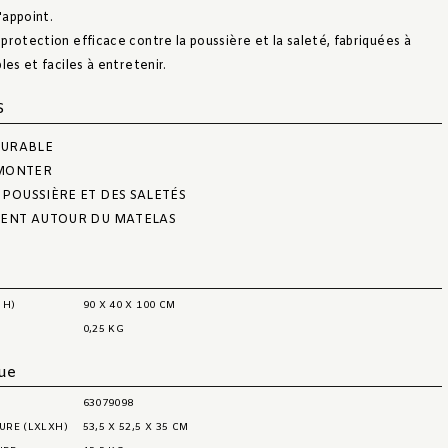
'appoint.
protection efficace contre la poussière et la saleté, fabriquées à
les et faciles à entretenir.
S
DURABLE
 MONTER
POUSSIÈRE ET DES SALETÉS
MENT AUTOUR DU MATELAS
 H)
90 X 40 X 100 CM
0,25 KG
que
63079098
EURE (LXLXH)
53,5 X 52,5 X 35 CM