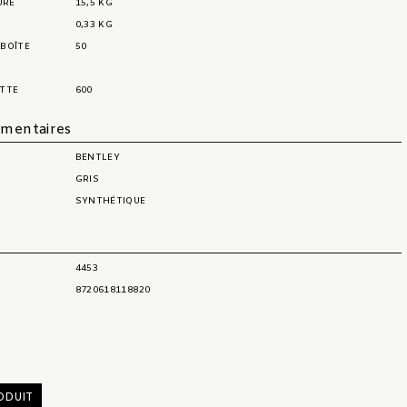
URE
15,5 KG
0,33 KG
 BOÎTE
50
ETTE
600
émentaires
BENTLEY
GRIS
SYNTHÉTIQUE
t
4453
8720618118820
ODUIT