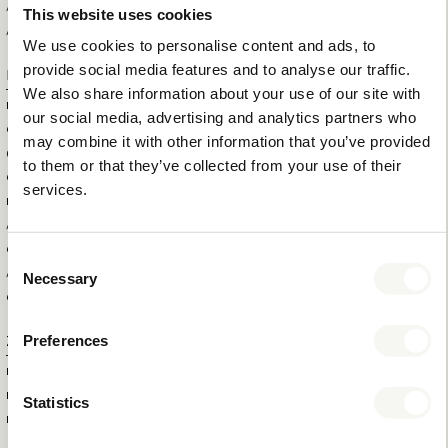
ARTIKELGRÖSSE (B X T X H)
30 X 17 X 8 CM
This website uses cookies
ARTIKELNETTOGEWICHT
0,5 KG
We use cookies to personalise content and ads, to
provide social media features and to analyse our traffic.
Logistische Informationen
We also share information about your use of our site with
HS CODE
44209099
our social media, advertising and analytics partners who
GRÖSSE DER AUSSENBOX (B
36 X 44 X 50 CM
may combine it with other information that you’ve provided
XTXH)
to them or that they’ve collected from your use of their
GEWICHT DER AUSSENBOX
12 KG
services.
BRUTTOGEWICHT DES
0,75 KG
ARTIKELS
GESAMTMENGE IN DER
16
Consent
AUSSENBOX
Necessary
Selection
GESAMTMENGE PRO PALETTE
240
Preferences
Zusatzinformation
MARKE
BENTLEY
FARBE
NATURAL
Statistics
MATERIAL
HOLZ UND KUNSTLEDER