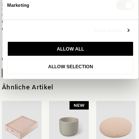
Produktnummer
Marketing
ARTIKELNUMMER
6594
EAN
8721022151922
KOLLEKTION
NATURAL
Show details
MIX & MATCH
ALLOW ALL
MEHR INFORMATIONEN
ALLOW SELECTION
PRODUKTBLATT ERSTELLEN
Ähnliche Artikel