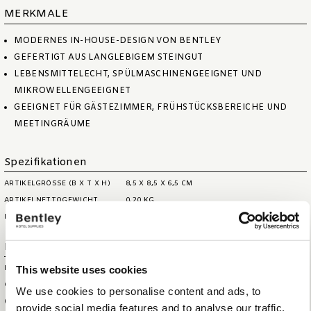
MERKMALE
MODERNES IN-HOUSE-DESIGN VON BENTLEY
GEFERTIGT AUS LANGLEBIGEM STEINGUT
LEBENSMITTELECHT, SPÜLMASCHINENGEEIGNET UND
MIKROWELLENGEEIGNET
GEEIGNET FÜR GÄSTEZIMMER, FRÜHSTÜCKSBEREICHE UND
MEETINGRÄUME
Spezifikationen
ARTIKELGRÖSSE (B X T X H)
8,5 X 8,5 X 6,5 CM
ARTIKELNETTOGEWICHT
0,20 KG
MAX. KAPAZITÄT
180 ML
Logistische Informationen
This website uses cookies
HS CODE
69120021
GRÖSSE DER AUSSENBOX (B
52 X 21 X 19 CM
We use cookies to personalise content and ads, to
XTXH)
provide social media features and to analyse our traffic.