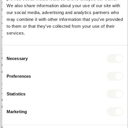
GEWICHT DER AUSSENBOX
4,9 KG
We also share information about your use of our site with
BRUTTOGEWICHT DES
0,25 KG
our social media, advertising and analytics partners who
ARTIKELS
may combine it with other information that you’ve provided
GESAMTMENGE IN DER
20
to them or that they’ve collected from your use of their
AUSSENBOX
services.
GESAMTMENGE PRO PALETTE
1320
Zusatzinformation
Consent
Necessary
MARKE
BENTLEY
Selection
FARBE
NATURAL
MATERIAL
KERAMIK
Preferences
Produktnummer
Statistics
ARTIKELNUMMER
4093
EAN
8721022151915
KOLLEKTION
NATURAL
Marketing
MEHR INFORMATIONEN