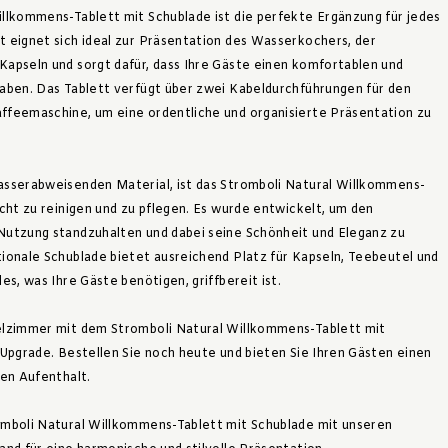
llkommens-Tablett mit Schublade ist die perfekte Ergänzung für jedes
 eignet sich ideal zur Präsentation des Wasserkochers, der
apseln und sorgt dafür, dass Ihre Gäste einen komfortablen und
aben. Das Tablett verfügt über zwei Kabeldurchführungen für den
ffeemaschine, um eine ordentliche und organisierte Präsentation zu
asserabweisenden Material, ist das Stromboli Natural Willkommens-
icht zu reinigen und zu pflegen. Es wurde entwickelt, um den
Nutzung standzuhalten und dabei seine Schönheit und Eleganz zu
ionale Schublade bietet ausreichend Platz für Kapseln, Teebeutel und
es, was Ihre Gäste benötigen, griffbereit ist.
elzimmer mit dem Stromboli Natural Willkommens-Tablett mit
 Upgrade. Bestellen Sie noch heute und bieten Sie Ihren Gästen einen
len Aufenthalt.
omboli Natural Willkommens-Tablett mit Schublade mit unseren