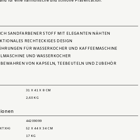
and für eine harmonische und stilvolle Präsentation.
ICH SANDFARBENER STOFF MIT ELEGANTEN NÄHTEN
KTIONALES RECHTECKIGES DESIGN
ÜHRUNGEN FÜR WASSERKOCHER UND KAFFEEMASCHINE
ELMASCHINE UND WASSERKOCHER
FBEWAHREN VON KAPSELN, TEEBEUTELN UND ZUBEHÖR
31 X 41 X 8 CM
2,60 KG
tionen
44209099
TXH)
52 X 44 X 34 CM
17 KG