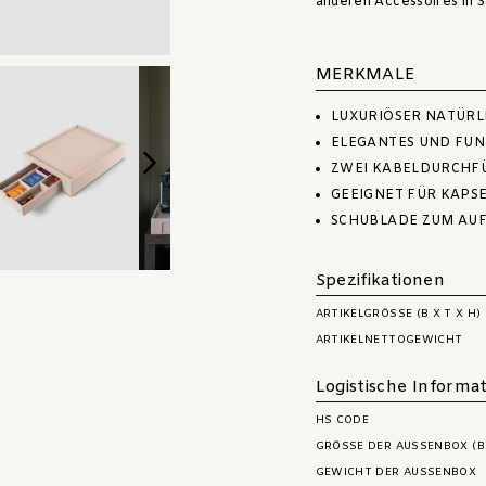
anderen Accessoires in S
MERKMALE
LUXURIÖSER NATÜRL
ELEGANTES UND FUN
ZWEI KABELDURCHF
GEEIGNET FÜR KAPS
SCHUBLADE ZUM AU
Spezifikationen
ARTIKELGRÖSSE (B X T X H)
ARTIKELNETTOGEWICHT
Logistische Informa
HS CODE
GRÖSSE DER AUSSENBOX (BX
GEWICHT DER AUSSENBOX