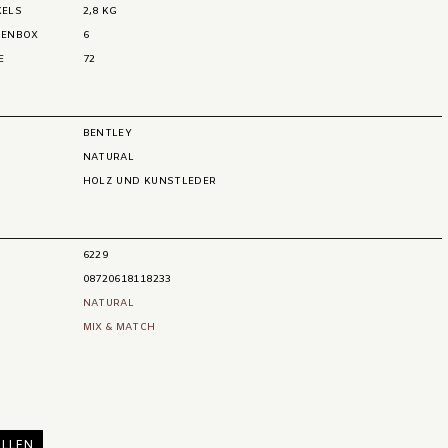
KELS
2,8 KG
ENBOX
6
E
72
BENTLEY
NATURAL
HOLZ UND KUNSTLEDER
6229
08720618118233
NATURAL
MIX & MATCH
LLEN