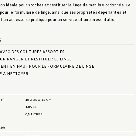
ion idéale pour stocker et restituer le linge de manière ordonnée. Le
our le formulaire de linge, ainsi que ses propriétés déperlantes et
ont un accessoire pratique pour un service et une présentation
S
 AVEC DES COUTURES ASSORTIES
UR RANGER ET RESTITUER LE LINGE
ENT EN HAUT POUR LE FORMULAIRE DE LINGE
E À NETTOYER
 H)
48 X 35 X 15 CM
3,85 KG
0,5 LITRES
que