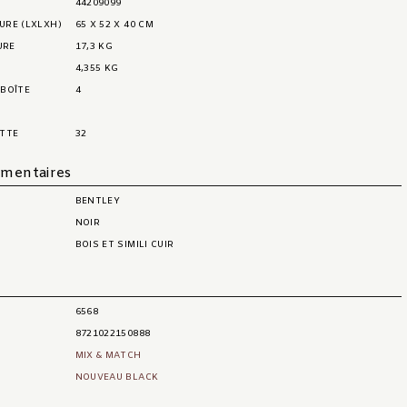
44209099
EURE (LXLXH)
65 X 52 X 40 CM
URE
17,3 KG
4,355 KG
 BOÎTE
4
ETTE
32
émentaires
BENTLEY
NOIR
BOIS ET SIMILI CUIR
t
6568
8721022150888
MIX & MATCH
NOUVEAU BLACK