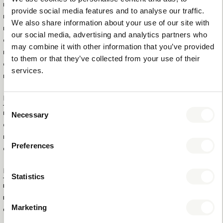
EXTÉRIEURE (LXLXH)
provide social media features and to analyse our traffic.
POIDS DE LA BOÎTE EXTÉRIEURE
21 KG
We also share information about your use of our site with
POIDS BRUT DE L'ARTICLE
0,65 KG
our social media, advertising and analytics partners who
QUANTITÉ TOTALE DANS LA
30
may combine it with other information that you’ve provided
BOÎTE EXTÉRIEURE
to them or that they’ve collected from your use of their
QUANTITÉ TOTALE PAR
640
services.
PALETTE
Informations supplémentaires
Consent
Necessary
MARQUE
BENTLEY
Selection
COULEUR
NATURAL
MATÉRIAU
BOIS ET SIMILI CUIR
Preferences
CERTIFICATIONS
FSC
Numéros de produit
Statistics
ID DU PRODUIT
6241
EAN
8720618390585
Marketing
COLLECTION
NATURAL
MIX & MATCH