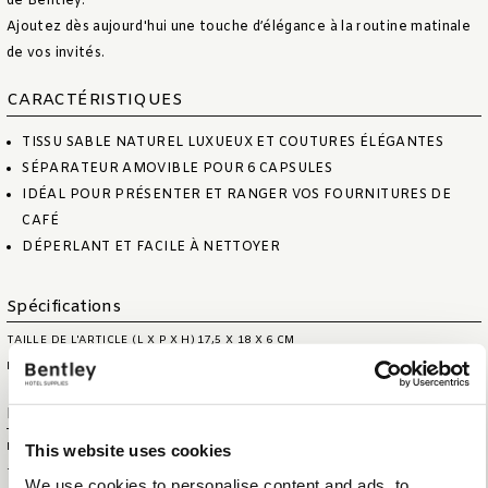
de Bentley.
Ajoutez dès aujourd'hui une touche d’élégance à la routine matinale
de vos invités.
CARACTÉRISTIQUES
TISSU SABLE NATUREL LUXUEUX ET COUTURES ÉLÉGANTES
SÉPARATEUR AMOVIBLE POUR 6 CAPSULES
IDÉAL POUR PRÉSENTER ET RANGER VOS FOURNITURES DE
CAFÉ
DÉPERLANT ET FACILE À NETTOYER
Spécifications
TAILLE DE L'ARTICLE (L X P X H)
17,5 X 18 X 6 CM
POIDS NET DE L’ARTICLE
0,65 KG
Information logistique
HS CODE
44209099
This website uses cookies
TAILLE DE LA BOÎTE
57 X 36 X 40 CM
We use cookies to personalise content and ads, to