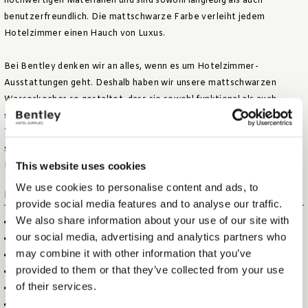
hochwertigen Materialien und sind sowohl langlebig als auch
benutzerfreundlich. Die mattschwarze Farbe verleiht jedem
Hotelzimmer einen Hauch von Luxus.
Bei Bentley denken wir an alles, wenn es um Hotelzimmer-
Ausstattungen geht. Deshalb haben wir unsere mattschwarzen
Wasserkocher so gestaltet, dass sie sowohl funktional als auch
stilvoll sind, damit Ihre Gäste jederzeit eine ausgezeichnete Tasse
Tee genießen können. Kombinieren Sie den Wasserkocher mit einem
schönen Willkommens-Tablett, um das ultimative Tee- und Kaffee-
This website uses cookies
Erlebnis in jedem Hotelzimmer zu schaffen.
We use cookies to personalise content and ads, to
MERKMALE
provide social media features and to analyse our traffic.
We also share information about your use of our site with
1 LITER FASSUNGSVERMÖGEN, 1500 W
our social media, advertising and analytics partners who
VERDECKTES HEIZELEMENT, LEICHT ZU REINIGEN
may combine it with other information that you’ve
AUTOMATISCHE DAMPFABSCHALTUNG, TROCKENKOCHSCHUTZ
provided to them or that they’ve collected from your use
ROTE „IN-BETRIEB“-ANZEIGE / WASSERFILTER IM AUSGUSS
of their services.
WASSERSTANDSANZEIGE
360° DREHBAR, STRIX CONTROLLER