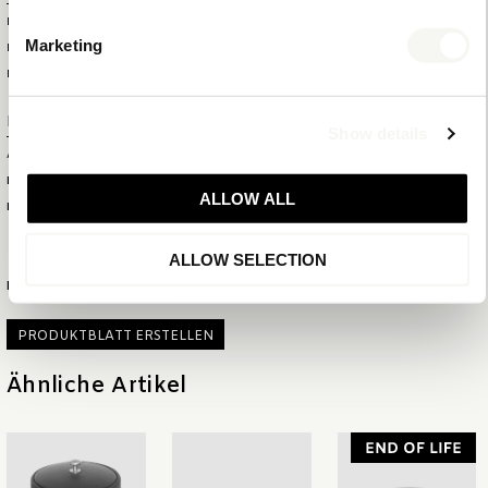
MARKE
BENTLEY
Marketing
FARBE
SCHWARZ
MATERIAL
KUNSTHARZ
Produktnummer
Show details
ARTIKELNUMMER
6304B
EAN
8720618390684
ALLOW ALL
KOLLEKTION
MIX & MATCH
ALLOW SELECTION
MEHR INFORMATIONEN
PRODUKTBLATT ERSTELLEN
Ähnliche Artikel