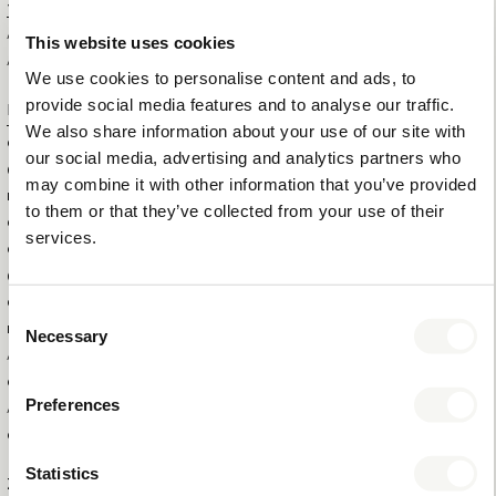
Spezifikationen
ARTIKELGRÖSSE (B X T X H)
20 X 10 X 3 CM
This website uses cookies
ARTIKELNETTOGEWICHT
0,57 KG
We use cookies to personalise content and ads, to
provide social media features and to analyse our traffic.
Logistische Informationen
We also share information about your use of our site with
GRÖSSE DER SHOWBOX (
24 X 13 X 6,5 CM
our social media, advertising and analytics partners who
BXTXH)
may combine it with other information that you’ve provided
HS CODE
39263000
to them or that they’ve collected from your use of their
GEWICHT DER SHOWBOX
0,65 KG
services.
GRÖSSE DER AUSSENBOX (B
34,5 X 29,5 X 49 CM
XTXH)
GEWICHT DER AUSSENBOX
13,5 KG
Consent
BRUTTOGEWICHT DES
0,6 KG
Necessary
Selection
ARTIKELS
GESAMTMENGE IN DER
20
Preferences
AUSSENBOX
GESAMTMENGE PRO PALETTE
480
Statistics
Zusatzinformation