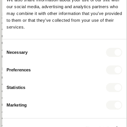
our social media, advertising and analytics partners who
may combine it with other information that you’ve provided
Spezifikationen
to them or that they’ve collected from your use of their
ARTIKELGRÖSSE (B X T X H)
210 X 90 X 45 CM
services.
GEFALTETE GRÖSSE (B X T X H)
90 X 40 X 120 CM
MATRATZENGRÖSSE (B X T X H
205 X 90 X 10 CM
)
Consent
ARTIKELNETTOGEWICHT
35 KG
Necessary
Selection
MAX. KAPAZITÄT
100 KG
Logistische Informationen
Preferences
HS CODE
94032020
GRÖSSE DER AUSSENBOX (B
96,5 X 42 X 125 CM
Statistics
XTXH)
GEWICHT DER AUSSENBOX
38 KG
Marketing
BRUTTOGEWICHT DES
40 KG
ARTIKELS
GESAMTMENGE IN DER
1
AUSSENBOX