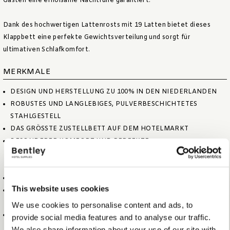
Gästen eine erholsame Nachtruhe garantiert.
Dank des hochwertigen Lattenrosts mit 19 Latten bietet dieses
Klappbett eine perfekte Gewichtsverteilung und sorgt für
ultimativen Schlafkomfort.
MERKMALE
DESIGN UND HERSTELLUNG ZU 100% IN DEN NIEDERLANDEN
ROBUSTES UND LANGLEBIGES, PULVERBESCHICHTETES
STAHLGESTELL
DAS GRÖSSTE ZUSTELLBETT AUF DEM HOTELMARKT
BESONDERER KOMFORT UND PERFEKTE
GEWICHTSVERTEILUNG DANK DES LATTENROSTS MIT
NEUNZEHN LATTEN
KOMFORTABLE SG40-SCHAUMSTOFFMATRATZE (10 CM)
This website uses cookies
EINFACH AUFZUSTELLEN UND ZUSAMMENZUKLAPPEN DANK
DES EINZIGARTIGEN KLAPPMECHANISMUS
We use cookies to personalise content and ads, to
STABILE ROLLEN ZUM SCHUTZ DES FUSSBODENS VOR B
provide social media features and to analyse our traffic.
ESCHÄDIGUNGEN
We also share information about your use of our site with