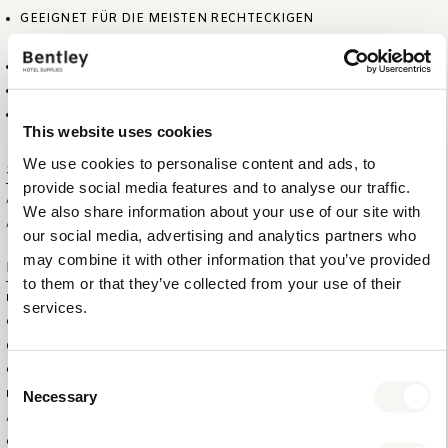
GEEIGNET FÜR DIE MEISTEN RECHTECKIGEN
TASCHENTUCHPACKUNGEN
MAGNETISCHER VERSCHLUSSDECKEL AN DER UNTERSEITE
OVALE ÖFFNUNG
WASSERABWEISEND UND LEICHT ZU REINIGEN
This website uses cookies
We use cookies to personalise content and ads, to
Spezifikationen
provide social media features and to analyse our traffic.
ARTIKELGRÖSSE (B X T X H)
25 X 14 X 9 CM
We also share information about your use of our site with
ARTIKELNETTOGEWICHT
0,55 KG
our social media, advertising and analytics partners who
may combine it with other information that you’ve provided
Logistische Informationen
to them or that they’ve collected from your use of their
HS CODE
44209099
services.
GRÖSSE DER AUSSENBOX (B
55 X 47 X 32 CM
XTXH)
GEWICHT DER AUSSENBOX
13,25 KG
Consent
Necessary
BRUTTOGEWICHT DES
0,684 KG
Selection
ARTIKELS
GESAMTMENGE IN DER
20