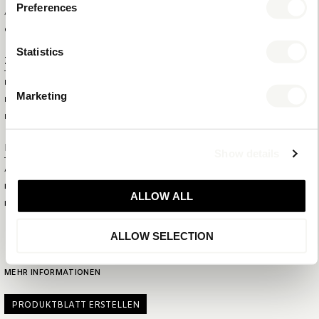
Preferences
AUSSENBOX
GESAMTMENGE PRO PALETTE
360
Statistics
Zusatzinformation
MARKE
BENTLEY
Marketing
FARBE
NATURAL
MATERIAL
HOLZ UND KUNSTLEDER
Produktnummer
Show details
ARTIKELNUMMER
6221
EAN
08720618118011
ALLOW ALL
KOLLEKTION
NATURAL
MIX & MATCH
ALLOW SELECTION
MEHR INFORMATIONEN
PRODUKTBLATT ERSTELLEN