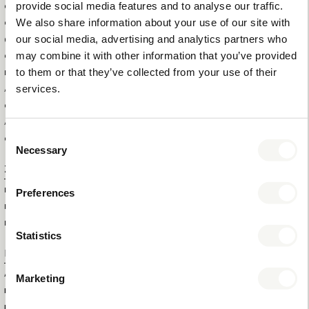
provide social media features and to analyse our traffic.
GEWICHT DER SHOWBOX
0,31 KG
We also share information about your use of our site with
GRÖSSE DER AUSSENBOX (B
26 X 26 X 27 CM
our social media, advertising and analytics partners who
XTXH)
may combine it with other information that you’ve provided
GEWICHT DER AUSSENBOX
7,7 KG
to them or that they’ve collected from your use of their
BRUTTOGEWICHT DES
0,32 KG
services.
ARTIKELS
GESAMTMENGE IN DER
24
AUSSENBOX
Consent
GESAMTMENGE PRO PALETTE
1440
Necessary
Selection
Zusatzinformation
MARKE
BENTLEY
Preferences
FARBE
WEISS
MATERIAL
KUNSTHARZ
Statistics
Produktnummer
ARTIKELNUMMER
6338
Marketing
EAN
8721022151687
KOLLEKTION
MIX & MATCH