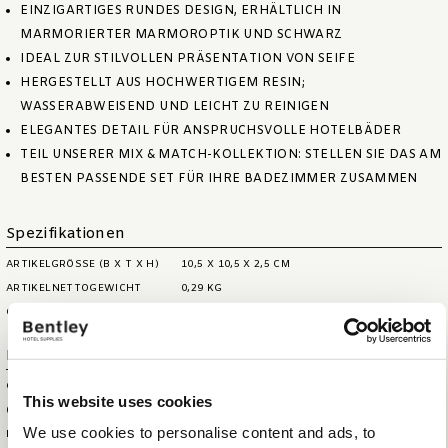
EINZIGARTIGES RUNDES DESIGN, ERHÄLTLICH IN
MARMORIERTER MARMOROPTIK UND SCHWARZ
IDEAL ZUR STILVOLLEN PRÄSENTATION VON SEIFE
HERGESTELLT AUS HOCHWERTIGEM RESIN;
WASSERABWEISEND UND LEICHT ZU REINIGEN
ELEGANTES DETAIL FÜR ANSPRUCHSVOLLE HOTELBÄDER
TEIL UNSERER MIX & MATCH-KOLLEKTION: STELLEN SIE DAS AM
BESTEN PASSENDE SET FÜR IHRE BADEZIMMER ZUSAMMEN
Spezifikationen
ARTIKELGRÖSSE (B X T X H)
10,5 X 10,5 X 2,5 CM
ARTIKELNETTOGEWICHT
0,29 KG
OBERER DURCHMESSER
10,5 CM
Logistische Informationen
GRÖSSE DER SHOWBOX (
12 X 12 X 4 CM
This website uses cookies
BXTXH)
We use cookies to personalise content and ads, to
HS CODE
39263000