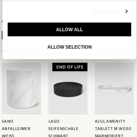
Show details
MEHR INFORMATIONEN
ALLOW ALL
PRODUKTBLATT ERSTELLEN
ALLOW SELECTION
Ähnliche Artikel
SANO
LAGO
AZUL AMENITY
ABFALLEIMER
SEIFENSCHALE
TABLETT M WEISS M
WEISS
SCHWARZ
ARMORIERT