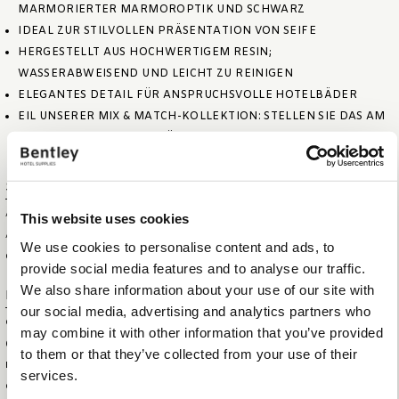
MARMORIERTER MARMOROPTIK UND SCHWARZ
IDEAL ZUR STILVOLLEN PRÄSENTATION VON SEIFE
HERGESTELLT AUS HOCHWERTIGEM RESIN;
WASSERABWEISEND UND LEICHT ZU REINIGEN
ELEGANTES DETAIL FÜR ANSPRUCHSVOLLE HOTELBÄDER
EIL UNSERER MIX & MATCH-KOLLEKTION: STELLEN SIE DAS AM
BESTEN PASSENDE SET FÜR IHRE BADEZIMMER ZUSAMMEN
Spezifikationen
ARTIKELGRÖSSE (B X T X H)
10,5 X 10,5 X 2,5 CM
This website uses cookies
ARTIKELNETTOGEWICHT
0,23 KG
We use cookies to personalise content and ads, to
OBERER DURCHMESSER
10,5 CM
provide social media features and to analyse our traffic.
We also share information about your use of our site with
Logistische Informationen
our social media, advertising and analytics partners who
GRÖSSE DER SHOWBOX (
12 X 12 X 4 CM
may combine it with other information that you’ve provided
BXTXH)
to them or that they’ve collected from your use of their
HS CODE
39263000
services.
GEWICHT DER SHOWBOX
0,25 KG