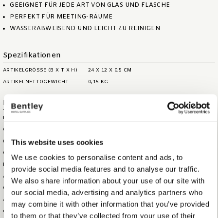
GEEIGNET FÜR JEDE ART VON GLAS UND FLASCHE
PERFEKT FÜR MEETING-RÄUME
WASSERABWEISEND UND LEICHT ZU REINIGEN
Spezifikationen
ARTIKELGRÖSSE (B X T X H)
24 X 12 X 0,5 CM
ARTIKELNETTOGEWICHT
0,15 KG
Logistische Informationen
HS CODE
44209099
GRÖSSE DER AUSSENBOX (B
28 X 28 X 28 CM
This website uses cookies
XTXH)
GEWICHT DER AUSSENBOX
8,5 KG
We use cookies to personalise content and ads, to
BRUTTOGEWICHT DES
0,164 KG
provide social media features and to analyse our traffic.
ARTIKELS
We also share information about your use of our site with
GESAMTMENGE IN DER
50
our social media, advertising and analytics partners who
AUSSENBOX
may combine it with other information that you’ve provided
GESAMTMENGE PRO PALETTE
6000
to them or that they’ve collected from your use of their