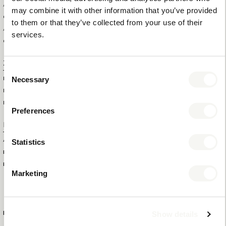
ARTIKELS
may combine it with other information that you’ve provided
GESAMTMENGE IN DER
10
to them or that they’ve collected from your use of their
AUSSENBOX
services.
GESAMTMENGE PRO PALETTE
120
Zusatzinformation
Consent
Necessary
MARKE
BENTLEY
Selection
FARBE
SCHWARZ
MATERIAL
HOLZ UND KUNSTLEDER
Preferences
Produktnummer
Statistics
ARTIKELNUMMER
6565
EAN
8721022150543
KOLLEKTION
MIX & MATCH
Marketing
NOUVEAU BLACK
Show details
MEHR INFORMATIONEN