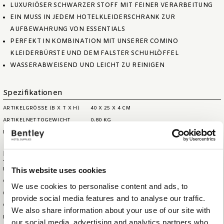
LUXURIÖSER SCHWARZER STOFF MIT FEINER VERARBEITUNG
EIN MUSS IN JEDEM HOTELKLEIDERSCHRANK ZUR
AUFBEWAHRUNG VON ESSENTIALS
PERFEKT IN KOMBINATION MIT UNSERER COMINO
KLEIDERBÜRSTE UND DEM FALSTER SCHUHLÖFFEL
WASSERABWEISEND UND LEICHT ZU REINIGEN
Spezifikationen
ARTIKELGRÖSSE (B X T X H)
40 X 25 X 4 CM
ARTIKELNETTOGEWICHT
0,80 KG
MAX. KAPAZITÄT
0,6 LITER
Logistische Informationen
This website uses cookies
HS CODE
44209099
GRÖSSE DER AUSSENBOX (B
44 X 44 X 29 CM
We use cookies to personalise content and ads, to
XTXH)
provide social media features and to analyse our traffic.
GEWICHT DER AUSSENBOX
9,5 KG
We also share information about your use of our site with
BRUTTOGEWICHT DES
0,9 KG
our social media, advertising and analytics partners who