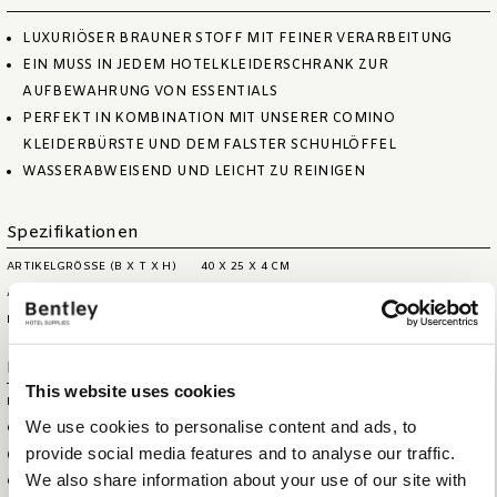
LUXURIÖSER BRAUNER STOFF MIT FEINER VERARBEITUNG
EIN MUSS IN JEDEM HOTELKLEIDERSCHRANK ZUR
AUFBEWAHRUNG VON ESSENTIALS
PERFEKT IN KOMBINATION MIT UNSERER COMINO
KLEIDERBÜRSTE UND DEM FALSTER SCHUHLÖFFEL
WASSERABWEISEND UND LEICHT ZU REINIGEN
Spezifikationen
ARTIKELGRÖSSE (B X T X H)
40 X 25 X 4 CM
ARTIKELNETTOGEWICHT
0,80 KG
MAX. KAPAZITÄT
0,8 LITER
Logistische Informationen
This website uses cookies
HS CODE
44209099
We use cookies to personalise content and ads, to
GRÖSSE DER AUSSENBOX (B
44 X 44 X 29 CM
provide social media features and to analyse our traffic.
XTXH)
We also share information about your use of our site with
GEWICHT DER AUSSENBOX
9,5 KG