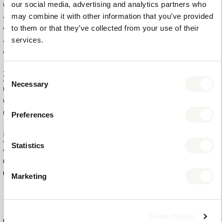
our social media, advertising and analytics partners who
BRUTTOGEWICHT DES
0,9 KG
may combine it with other information that you’ve provided
ARTIKELS
to them or that they’ve collected from your use of their
GESAMTMENGE IN DER
10
services.
AUSSENBOX
GESAMTMENGE PRO PALETTE
120
Consent
Zusatzinformation
Necessary
Selection
MARKE
BENTLEY
FARBE
BRAUN
Preferences
MATERIAL
HOLZ UND KUNSTLEDER
Produktnummer
Statistics
ARTIKELNUMMER
6564
EAN
8721022150529
KOLLEKTION
MIX & MATCH
Marketing
NEW CLASSIC
Show details
MEHR INFORMATIONEN