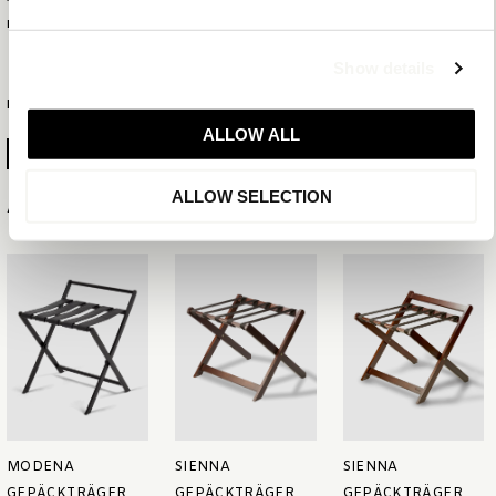
EAN
8720618275486
Show details
MEHR INFORMATIONEN
ALLOW ALL
PRODUKTBLATT ERSTELLEN
ALLOW SELECTION
Ähnliche Artikel
MODENA
SIENNA
SIENNA
GEPÄCKTRÄGER
GEPÄCKTRÄGER
GEPÄCKTRÄGER