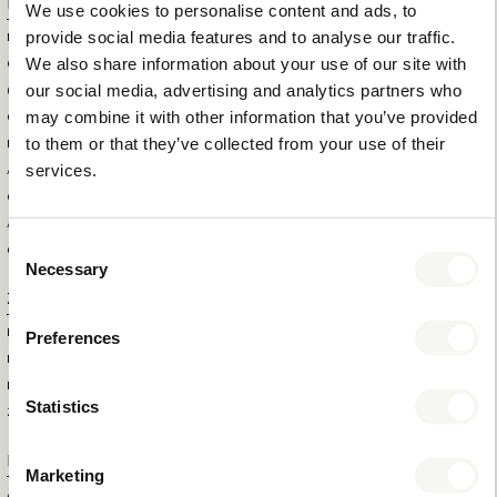
Logistische Informationen
We use cookies to personalise content and ads, to
provide social media features and to analyse our traffic.
HS CODE
44219999
We also share information about your use of our site with
GRÖSSE DER AUSSENBOX (B
117 X 67 X 15 CM
our social media, advertising and analytics partners who
XTXH)
may combine it with other information that you’ve provided
GEWICHT DER AUSSENBOX
10 KG
to them or that they’ve collected from your use of their
BRUTTOGEWICHT DES
5,1 KG
services.
ARTIKELS
GESAMTMENGE IN DER
2
AUSSENBOX
Consent
GESAMTMENGE PRO PALETTE
22
Necessary
Selection
Zusatzinformation
MARKE
BENTLEY
Preferences
FARBE
SCHWARZ
MATERIAL
BUCHENHOLZ
Statistics
ZERTIFIKATE
FSC
Produktnummer
Marketing
ARTIKELNUMMER
4489