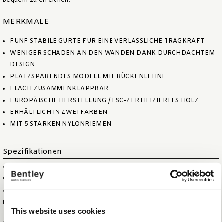
bequem zu erreichen.
MERKMALE
FÜNF STABILE GURTE FÜR EINE VERLÄSSLICHE TRAGKRAFT
WENIGER SCHÄDEN AN DEN WÄNDEN DANK DURCHDACHTEM
DESIGN
PLATZSPARENDES MODELL MIT RÜCKENLEHNE
FLACH ZUSAMMENKLAPPBAR
EUROPÄISCHE HERSTELLUNG / FSC-ZERTIFIZIERTES HOLZ
ERHÄLTLICH IN ZWEI FARBEN
MIT 5 STARKEN NYLONRIEMEN
Spezifikationen
ARTIKELGRÖSSE (B X T X H)
60,5 X 59,5 X 62,5 CM
GEFALTETE GRÖSSE (B X T X H)
60,5 X 10,5 X 84 CM
ARTIKELNETTOGEWICHT
4 KG
MAX. KAPAZITÄT
220 KG
This website uses cookies