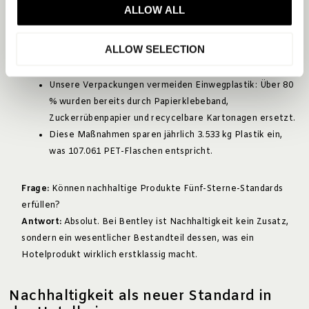
ALLOW ALL
Produktsystem integriert:
ALLOW SELECTION
Alle Holzartikel sind FSC-zertifiziert, was eine
verantwortungsvolle Forstwirtschaft garantiert.
Unsere Verpackungen vermeiden Einwegplastik: Über 80
% wurden bereits durch Papierklebeband,
Zuckerrübenpapier und recycelbare Kartonagen ersetzt.
Diese Maßnahmen sparen jährlich 3.533 kg Plastik ein,
was 107.061 PET-Flaschen entspricht.
Frage:
Können nachhaltige Produkte Fünf-Sterne-Standards
erfüllen?
Antwort:
Absolut. Bei Bentley ist Nachhaltigkeit kein Zusatz,
sondern ein wesentlicher Bestandteil dessen, was ein
Hotelprodukt wirklich erstklassig macht.
Nachhaltigkeit als neuer Standard in