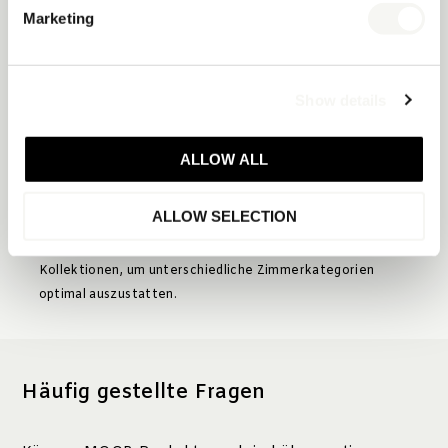
modern
Marketing
Breite
Essenzielles
Produktmerkmale
Kollektion,
Sortiment,
feine Details
funktional
Show details
Housekeeping-
Ja
Ja
freundlich?
ALLOW ALL
ALLOW SELECTION
Viele Hotels wählen je nach Zimmertyp, Budget und
Markenpositionierung. Oder sie kombinieren beide
Kollektionen, um unterschiedliche Zimmerkategorien
optimal auszustatten.
Häufig gestellte Fragen