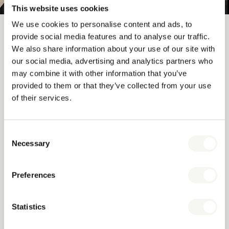
This website uses cookies
We use cookies to personalise content and ads, to
Die richtige Wahl für Ihre Zimmer
provide social media features and to analyse our traffic.
We also share information about your use of our site with
our social media, advertising and analytics partners who
Beide Marken erfüllen die Qualitätsstandards der
may combine it with other information that you’ve
Hotellerie. Die Entscheidung hängt letztlich davon ab,
provided to them or that they’ve collected from your use
welche Marke Ihre Markenidentität, Ihr Zimmertyp und Ihr
of their services.
Budget am besten unterstützt.
Merkmal
Bentley
MOOR
Consent
Necessary
Selection
4- und 5-
3-Sterne-Hotels
Zielgruppe
Sterne-Hotels
& Budgetketten
Preferences
Premium-
Materialien
Strapazierfähig
Veredelungen
Statistics
Schlicht,
Soft, warm,
Look & Feel
praktisch,
luxuriös