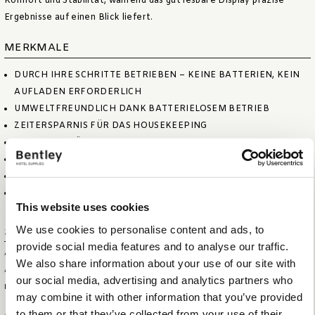
Komfort und Stabilität, während das gut lesbare Display präzise
Ergebnisse auf einen Blick liefert.
MERKMALE
DURCH IHRE SCHRITTE BETRIEBEN – KEINE BATTERIEN, KEIN
AUFLADEN ERFORDERLICH
UMWELTFREUNDLICH DANK BATTERIELOSEM BETRIEB
ZEITERSPARNIS FÜR DAS HOUSEKEEPING
MIT HOCHPRÄZISEN SENSOREN
AUSGESTATTET MIT 5 MM SICHERHEITSGLAS
WÄHLEN SIE KG ODER LB
MAX. GEWICHT 180 KG/397 LB
This website uses cookies
We use cookies to personalise content and ads, to
Spezifikationen
provide social media features and to analyse our traffic.
ARTIKELGRÖSSE (B X T X H)
31 X 31 X 3 CM
We also share information about your use of our site with
ARTIKELNETTOGEWICHT
1,53 KG
our social media, advertising and analytics partners who
MAX. KAPAZITÄT
180 KG / 397 LB
may combine it with other information that you’ve provided
to them or that they’ve collected from your use of their